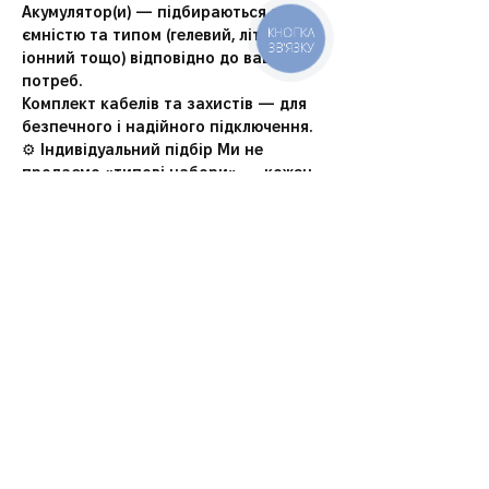
Акумулятор(и)
 — підбираються за 
КНОПКА
ємністю та типом (гелевий, літій-
ЗВ'ЯЗКУ
іонний тощо) відповідно до ваших 
потреб.
Комплект кабелів та захистів
 — для 
безпечного і надійного підключення.
⚙️ Індивідуальний підбір Ми не 
продаємо «типові набори» — кожен 
комплект розраховується під 
конкретне навантаження клієнта. 
Наші інженери аналізують: кількість і 
типи приладів, які потрібно живити; 
тривалість автономної роботи; 
особливості приміщення та мережі.
✅ Переваги: повна автономність під 
час відключень електроенергії; 
оптимальний підбір компонентів без 
переплат; гарантія на обладнання та 
монтаж; сервісна підтримка та 
консультації після встановлення.
🏠 Ідеально підходить для: приватних 